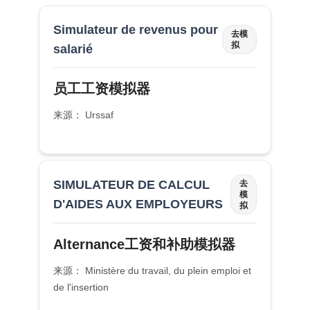
Simulateur de revenus pour
去模
拟
salarié
员工工资模拟器
来源： Urssaf
SIMULATEUR DE CALCUL
去
模
D'AIDES AUX EMPLOYEURS
拟
Alternance工资和补助模拟器
来源： Ministère du travail, du plein emploi et
de l'insertion