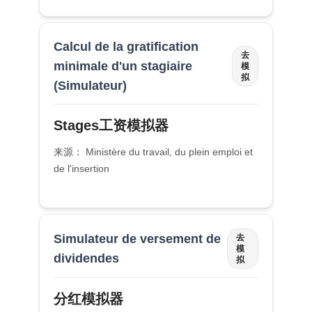
Calcul de la gratification
去
minimale d'un stagiaire
模
拟
(Simulateur)
Stages工资模拟器
来源： Ministère du travail, du plein emploi et
de l'insertion
Simulateur de versement de
去
模
dividendes
拟
分红模拟器